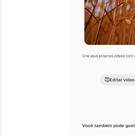
Crie seus próprios vídeos com
Editar vídeo
Você também pode gost
Premium
Premium
Gerado por IA