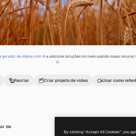
 o
gerador de vídeos com IA
e adicione locuções incríveis usando nosso recurso
IA
Recriar
Criar projeto de vídeo
Usar como refer
ar de
Premium
Premium
By clicking “Accept All Cookies”, you ag