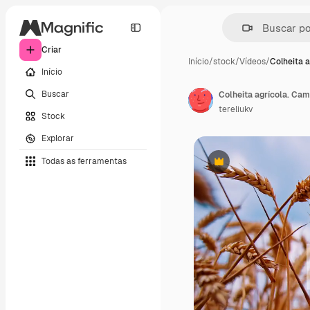
Criar
Início
/
stock
/
Vídeos
/
Colheita a
Início
Buscar
Colheita agrícola. Cam
tereliukv
Stock
Explorar
Todas as ferramentas
Premium