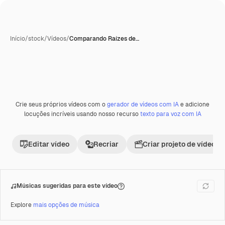
Início
/
stock
/
Vídeos
/
Comparando Raízes de…
Crie seus próprios vídeos com o
gerador de vídeos com IA
e adicione
Premium
locuções incríveis usando nosso recurso
texto para voz com IA
Editar vídeo
Recriar
Criar projeto de vídeo
Músicas sugeridas para este vídeo
Explore
mais opções de música