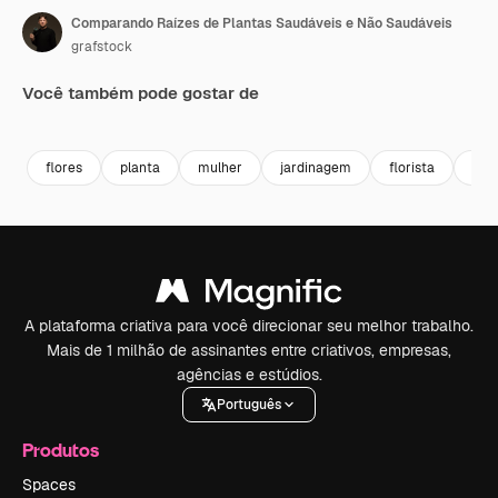
Comparando Raízes de Plantas Saudáveis e Não Saudáveis
grafstock
Você também pode gostar de
Premium
Premium
Premium
Premium
flores
planta
mulher
jardinagem
florista
mus
A plataforma criativa para você direcionar seu melhor trabalho.
Mais de 1 milhão de assinantes entre criativos, empresas,
agências e estúdios.
Português
Produtos
Spaces