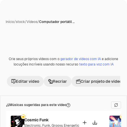
Início
/
stock
/
Vídeos
/
Computador portátil …
Crie seus próprios vídeos com o
gerador de vídeos com IA
e adicione
Premium
locuções incríveis usando nosso recurso
texto para voz com IA
Editar vídeo
Recriar
Criar projeto de vídeo
Músicas sugeridas para este vídeo
Cosmic Funk
F
Electronic
,
Funk
,
Groovy
,
Energetic
P