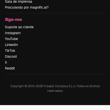
Sala de imprensa
Procurando por magnific.ai?
Siga-nos
Suporte ao cliente
Instagram
YouTube
LinkedIn
TikTok
Discord
X
Reddit
Copyright © 2010-
2026
Freepik Company S.L.U.
Todos os direitos
reservados
.