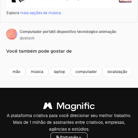
Explore
mais opções de música
Computador portátil dispositivo tecnológico animação
djvstock
Você também pode gostar de
Premium
Premium
Premium
Premium
mão
música
laptop
computador
localização
A plataforma criativa para você direcionar seu melhor trabalho.
Mais de 1 milhão de assinantes entre criativos, empresas,
agências e estúdios.
Português