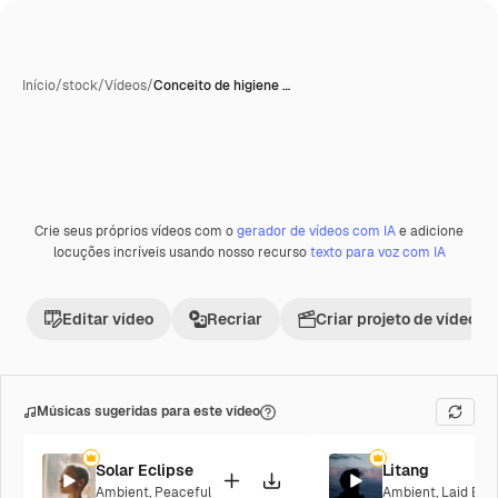
Início
/
stock
/
Vídeos
/
Conceito de higiene …
Crie seus próprios vídeos com o
gerador de vídeos com IA
e adicione
Premium
locuções incríveis usando nosso recurso
texto para voz com IA
Editar vídeo
Recriar
Criar projeto de vídeo
Músicas sugeridas para este vídeo
Solar Eclipse
Litang
Ambient
,
Peaceful
Ambient
,
Laid Bac