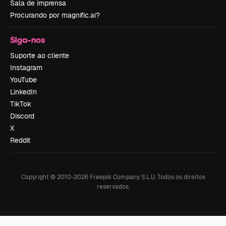
Sala de imprensa
Procurando por magnific.ai?
Siga-nos
Suporte ao cliente
Instagram
YouTube
LinkedIn
TikTok
Discord
X
Reddit
Copyright © 2010-
2026
Freepik Company S.L.U.
Todos os direitos
reservados
.