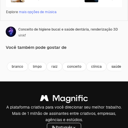
Explore
mais opções de música
Conceito de higiene bucal e saúde dentária, renderização 3D
vinkf
Você também pode gostar de
Premium
Premium
Gerado por IA
Premium
Premium
Gerado por 
branco
limpo
raiz
conceito
clínica
saúde
A plataforma criativa para você direcionar seu melhor trabalho.
Mais de 1 milhão de assinantes entre criativos, empresas,
agências e estúdios.
Português