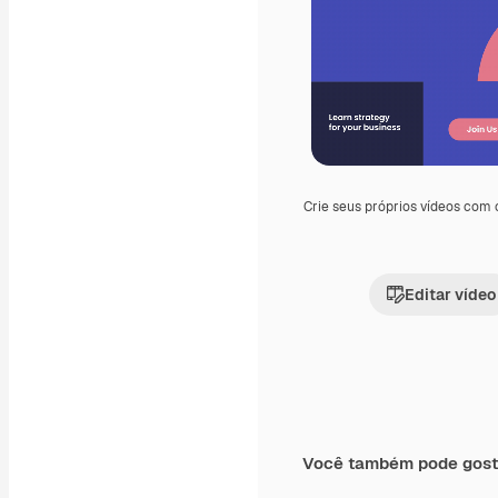
Crie seus próprios vídeos com
Editar vídeo
Você também pode gost
Premium
Premium