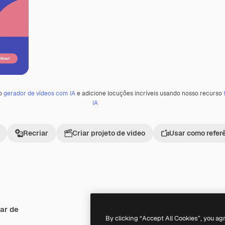
 o
gerador de vídeos com IA
e adicione locuções incríveis usando nosso recurso
IA
Recriar
Criar projeto de vídeo
Usar como refer
ar de
By clicking “Accept All Cookies”, you ag