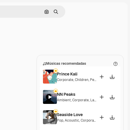
Pesquisar por imagem
Buscar
Músicas recomendadas
Prince Kali
Corporate
,
Children
,
Peaceful
,
Hopeful
,
Melan
NN Peaks
Ambient
,
Corporate
,
Laid Back
,
Peaceful
,
Hop
Seaside Love
Pop
,
Acoustic
,
Corporate
,
Peaceful
,
Hopeful
,