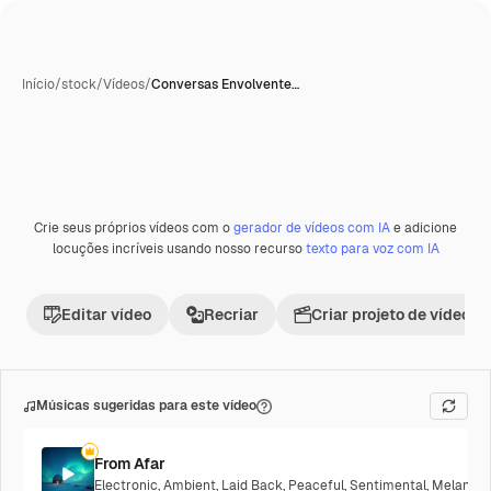
Início
/
stock
/
Vídeos
/
Conversas Envolvente…
Gerada com IA
Crie seus próprios vídeos com o
gerador de vídeos com IA
e adicione
Premium
locuções incríveis usando nosso recurso
texto para voz com IA
Editar vídeo
Recriar
Criar projeto de vídeo
Músicas sugeridas para este vídeo
From Afar
Electronic
,
Ambient
,
Laid Back
,
Peaceful
,
Sentimental
,
Melancho