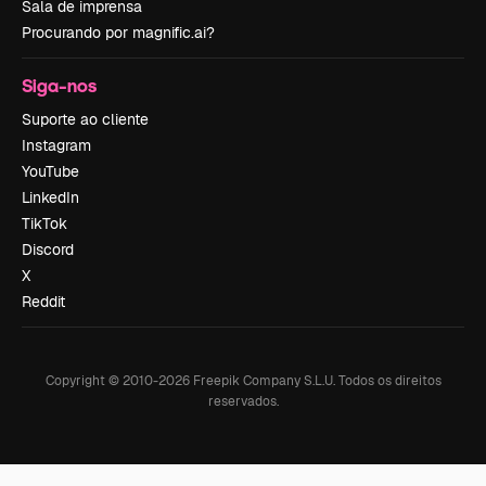
Sala de imprensa
Procurando por magnific.ai?
Siga-nos
Suporte ao cliente
Instagram
YouTube
LinkedIn
TikTok
Discord
X
Reddit
Copyright © 2010-
2026
Freepik Company S.L.U.
Todos os direitos
reservados
.