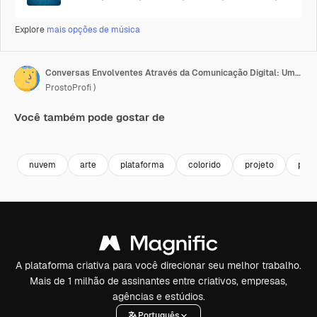
Explore
mais opções de música
Conversas Envolventes Através da Comunicação Digital: Uma Representação Artística de Balões de Mensagem e Símbolos de Diálogo Interativo
ProstoProfi )
Você também pode gostar de
Premium
Premium
Premium
Premium
nuvem
arte
plataforma
colorido
projeto
pess
A plataforma criativa para você direcionar seu melhor trabalho.
Mais de 1 milhão de assinantes entre criativos, empresas,
agências e estúdios.
Português