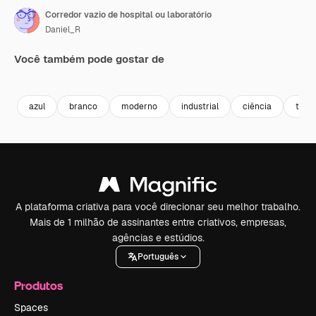
Corredor vazio de hospital ou laboratório
Daniel_R
Você também pode gostar de
Premium
Premium
Gerado por IA
Premium
Premium
azul
branco
moderno
industrial
ciência
tecn
A plataforma criativa para você direcionar seu melhor trabalho.
Mais de 1 milhão de assinantes entre criativos, empresas,
agências e estúdios.
Português
Produtos
Spaces