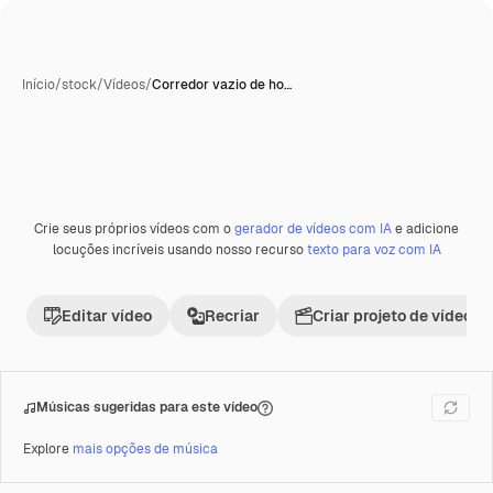
Início
/
stock
/
Vídeos
/
Corredor vazio de ho…
Gerada com IA
Crie seus próprios vídeos com o
gerador de vídeos com IA
e adicione
Premium
locuções incríveis usando nosso recurso
texto para voz com IA
Editar vídeo
Recriar
Criar projeto de vídeo
Músicas sugeridas para este vídeo
Explore
mais opções de música