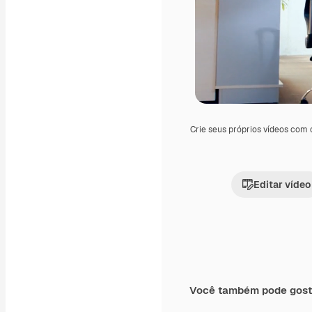
Crie seus próprios vídeos com
Editar vídeo
Você também pode gost
Premium
Premium