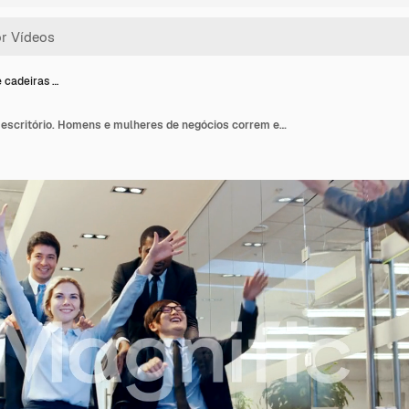
e cadeiras …
Corrida de cadeiras de escritório. Homens e mulheres de negócios correm em cadeiras no corredor do edifício corporativo. Colegas torcem e aplaudem. Celebram o fechamento do negócio.