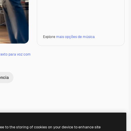
Explore
mais opções de música
texto para voz com
ência
Premium
Premium
Premium
Premium
ree to the storing of cookies on your device to enhance site