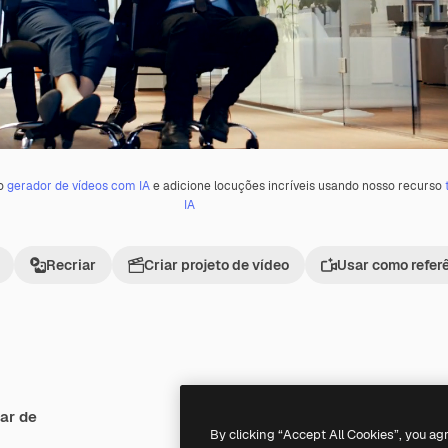
 o
gerador de vídeos com IA
e adicione locuções incríveis usando nosso recurso
IA
Recriar
Criar projeto de vídeo
Usar como refer
ar de
Premium
Premium
By clicking “Accept All Cookies”, you ag