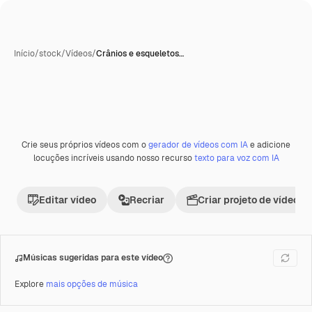
Início
/
stock
/
Vídeos
/
Crânios e esqueletos…
Crie seus próprios vídeos com o
gerador de vídeos com IA
e adicione
Premium
locuções incríveis usando nosso recurso
texto para voz com IA
Editar vídeo
Recriar
Criar projeto de vídeo
Músicas sugeridas para este vídeo
Explore
mais opções de música