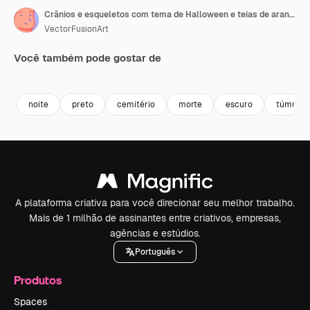
Crânios e esqueletos com tema de Halloween e teias de aranha em fundo preto
VectorFusionArt
Você também pode gostar de
Premium
Premium
Gerado por IA
Premium
Premium
noite
preto
cemitério
morte
escuro
túmulo
A plataforma criativa para você direcionar seu melhor trabalho.
Mais de 1 milhão de assinantes entre criativos, empresas,
agências e estúdios.
Português
Produtos
Spaces