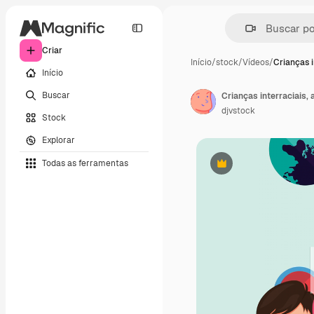
Criar
Início
/
stock
/
Vídeos
/
Crianças i
Início
Buscar
Crianças interraciais,
djvstock
Stock
Explorar
Todas as ferramentas
Premium