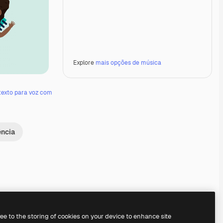
Explore
mais opções de música
texto para voz com
ência
Premium
Premium
Premium
Premium
ree to the storing of cookies on your device to enhance site