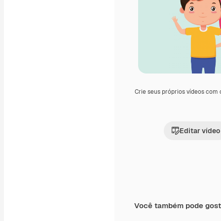
Crie seus próprios vídeos com
Editar vídeo
Você também pode gost
Premium
Premium