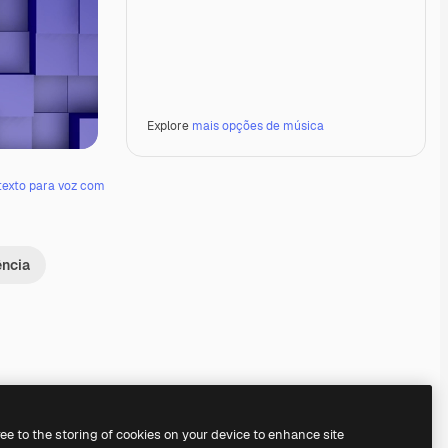
Explore
mais opções de música
texto para voz com
ência
Premium
Premium
Premium
Premium
ree to the storing of cookies on your device to enhance site