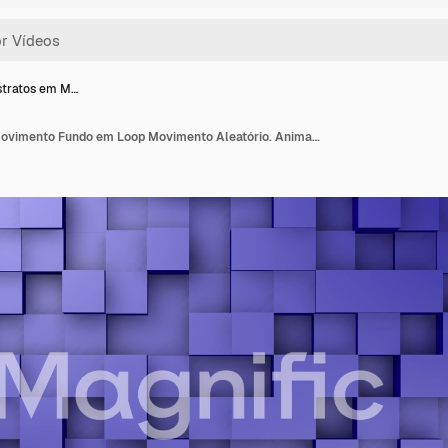
stratos em M…
Cubos Abstratos em Movimento Fundo em Loop Movimento Aleatório. Animação 3D 4k V19