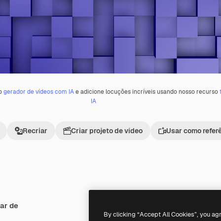
 o
gerador de vídeos com IA
e adicione locuções incríveis usando nosso recurso
IA
Recriar
Criar projeto de vídeo
Usar como refer
ar de
Premium
Premium
By clicking “Accept All Cookies”, you ag