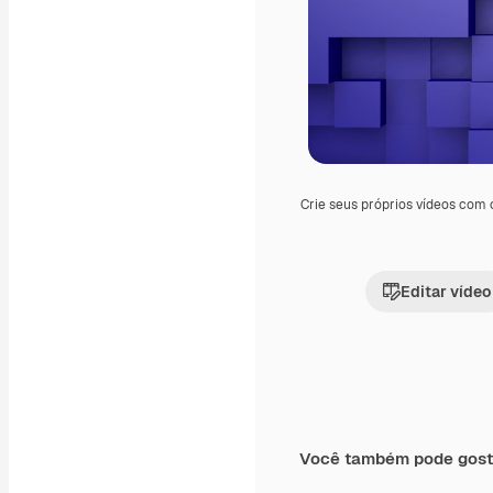
Crie seus próprios vídeos com
Editar vídeo
Você também pode gost
Premium
Premium