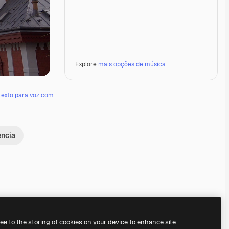
Explore
mais opções de música
texto para voz com
ência
Premium
Premium
Premium
Premium
ree to the storing of cookies on your device to enhance site