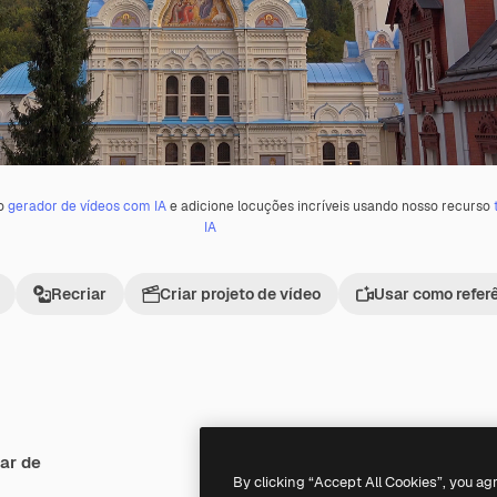
 o
gerador de vídeos com IA
e adicione locuções incríveis usando nosso recurso
IA
Recriar
Criar projeto de vídeo
Usar como refer
ar de
Premium
Premium
By clicking “Accept All Cookies”, you ag