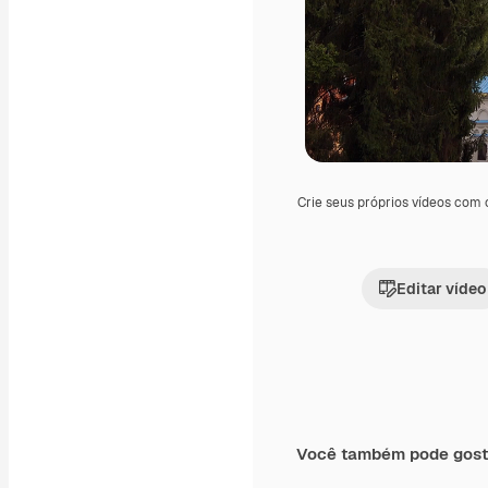
Crie seus próprios vídeos com
Editar vídeo
Você também pode gost
Premium
Premium
Gerado por IA