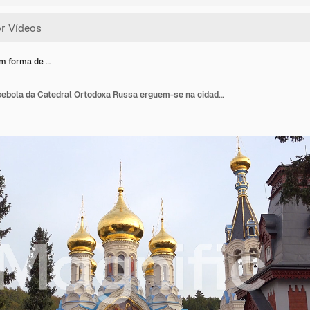
m forma de …
Cúpulas em forma de cebola da Catedral Ortodoxa Russa erguem-se na cidade de Karlovy Vary, República Tcheca.