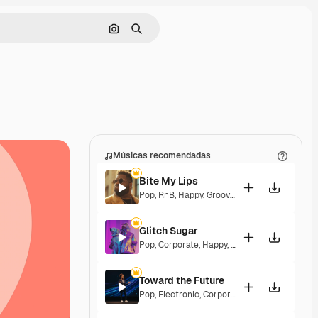
Pesquisar por imagem
Buscar
Músicas recomendadas
Bite My Lips
Pop
,
RnB
,
Happy
,
Groovy
,
Soulful
,
Upbeat
Glitch Sugar
Pop
,
Corporate
,
Happy
,
Groovy
,
Upbeat
Toward the Future
Pop
,
Electronic
,
Corporate
,
Happy
,
Energetic