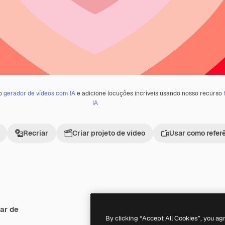
 o
gerador de vídeos com IA
e adicione locuções incríveis usando nosso recurso
IA
Recriar
Criar projeto de vídeo
Usar como refer
ar de
Premium
Premium
By clicking “Accept All Cookies”, you ag