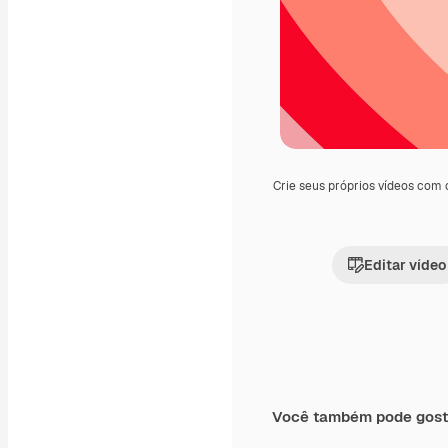
Crie seus próprios vídeos com
Editar vídeo
Você também pode gost
Premium
Premium