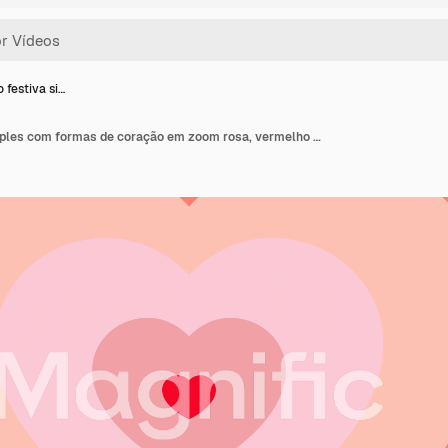
 festiva si…
Decoração festiva simples com formas de coração em zoom rosa, vermelho e bordô. Fundo de animação em loop de motion graphic minimalista.