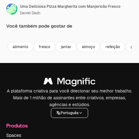
Uma Deliciosa Pizza Margherita com Manjericão Fresco
Daniel Dash
Você também pode gostar de
Premium
Premium
Premium
Premium
Gerado por 
alimento
fresco
jantar
almoço
refeição
gou
A plataforma criativa para você direcionar seu melhor trabalho.
Mais de 1 milhão de assinantes entre criativos, empresas,
agências e estúdios.
Português
Produtos
Spaces