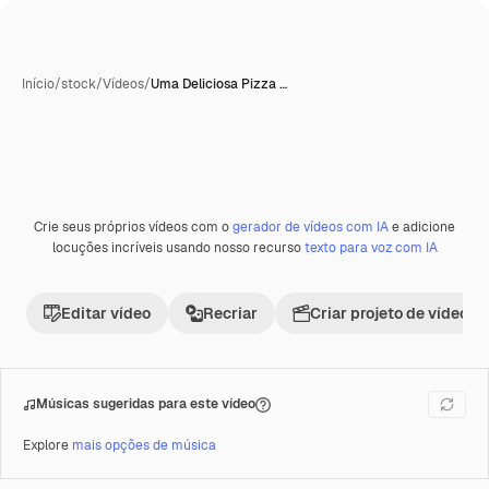
Início
/
stock
/
Vídeos
/
Uma Deliciosa Pizza …
Crie seus próprios vídeos com o
gerador de vídeos com IA
e adicione
Premium
locuções incríveis usando nosso recurso
texto para voz com IA
Editar vídeo
Recriar
Criar projeto de vídeo
Músicas sugeridas para este vídeo
Explore
mais opções de música