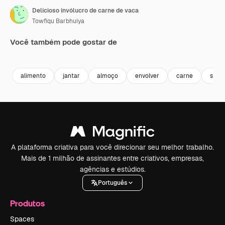
Delicioso invólucro de carne de vaca
Towfiqu Barbhuiya
Você também pode gostar de
Premium
Premium
Premium
Premium
alimento
jantar
almoço
envolver
carne
sand
A plataforma criativa para você direcionar seu melhor trabalho.
Mais de 1 milhão de assinantes entre criativos, empresas,
agências e estúdios.
Português
Produtos
Spaces