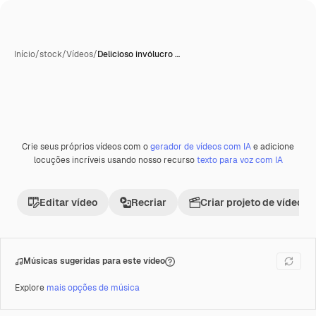
Início
/
stock
/
Vídeos
/
Delicioso invólucro …
Crie seus próprios vídeos com o
gerador de vídeos com IA
e adicione
Premium
locuções incríveis usando nosso recurso
texto para voz com IA
Editar vídeo
Recriar
Criar projeto de vídeo
Músicas sugeridas para este vídeo
Explore
mais opções de música