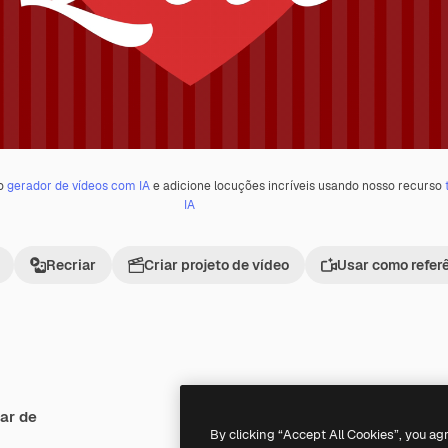
 o
gerador de vídeos com IA
e adicione locuções incríveis usando nosso recurso
IA
Recriar
Criar projeto de vídeo
Usar como refer
ar de
Premium
Premium
By clicking “Accept All Cookies”, you ag