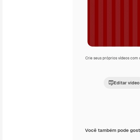
Crie seus próprios vídeos com
Editar vídeo
Você também pode gost
Premium
Premium