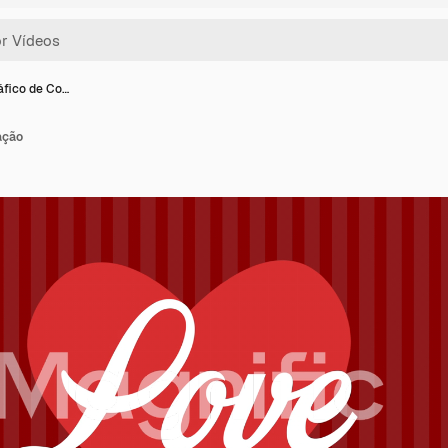
áfico de Co…
ação