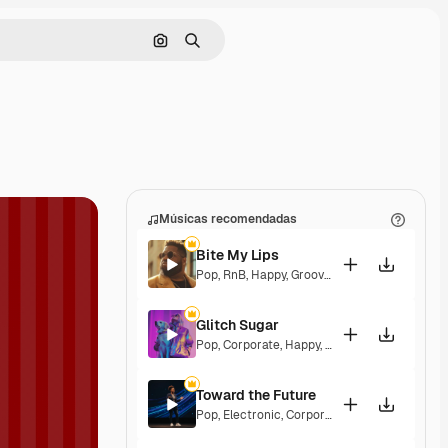
Pesquisar por imagem
Buscar
Músicas recomendadas
Bite My Lips
Pop
,
RnB
,
Happy
,
Groovy
,
Soulful
,
Upbeat
Glitch Sugar
Pop
,
Corporate
,
Happy
,
Groovy
,
Upbeat
Toward the Future
Pop
,
Electronic
,
Corporate
,
Happy
,
Energetic