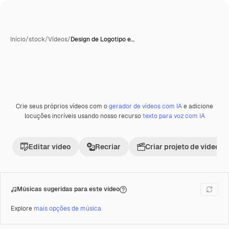
Início
/
stock
/
Vídeos
/
Design de Logotipo e…
Crie seus próprios vídeos com o
gerador de vídeos com IA
e adicione
Premium
locuções incríveis usando nosso recurso
texto para voz com IA
Editar vídeo
Recriar
Criar projeto de vídeo
Músicas sugeridas para este vídeo
Explore
mais opções de música