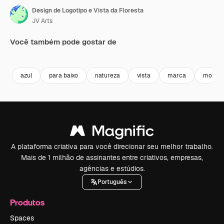
Design de Logotipo e Vista da Floresta
JV Arts
Você também pode gostar de
Premium
Premium
Premium
Premium
azul
para baixo
natureza
vista
marca
moder
A plataforma criativa para você direcionar seu melhor trabalho.
Mais de 1 milhão de assinantes entre criativos, empresas,
agências e estúdios.
Português
Produtos
Spaces