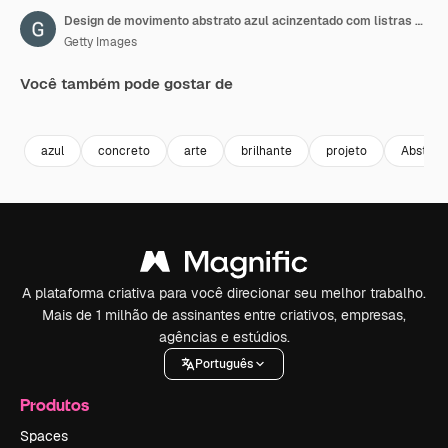
Design de movimento abstrato azul acinzentado com listras brilhantes.
Getty Images
Você também pode gostar de
Premium
Premium
Gerado por IA
Premium
Premium
Gerado por 
azul
concreto
arte
brilhante
projeto
Abstrat
A plataforma criativa para você direcionar seu melhor trabalho.
Mais de 1 milhão de assinantes entre criativos, empresas,
agências e estúdios.
Português
Produtos
Spaces