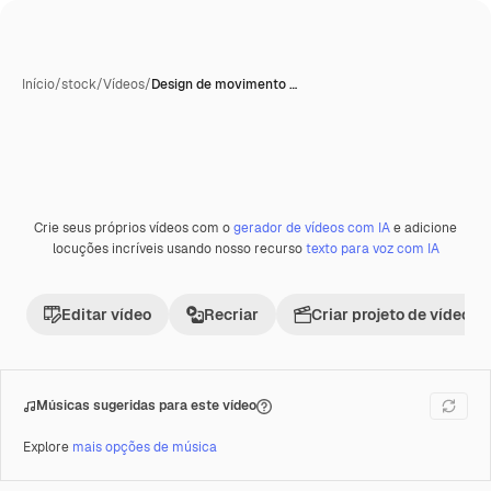
Início
/
stock
/
Vídeos
/
Design de movimento …
Crie seus próprios vídeos com o
gerador de vídeos com IA
e adicione
Premium
locuções incríveis usando nosso recurso
texto para voz com IA
Editar vídeo
Recriar
Criar projeto de vídeo
Músicas sugeridas para este vídeo
Explore
mais opções de música