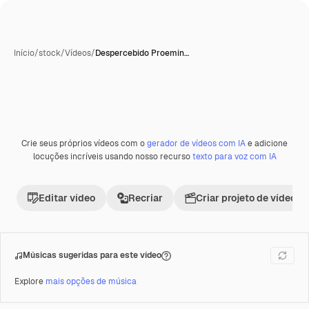
Início
/
stock
/
Vídeos
/
Despercebido Proemin…
Crie seus próprios vídeos com o
gerador de vídeos com IA
e adicione
Premium
locuções incríveis usando nosso recurso
texto para voz com IA
Editar vídeo
Recriar
Criar projeto de vídeo
Músicas sugeridas para este vídeo
Explore
mais opções de música