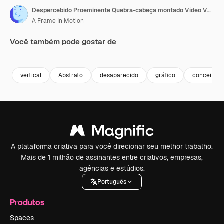
Despercebido Proeminente Quebra-cabeça montado Vídeo Vertical
A Frame In Motion
Você também pode gostar de
Premium
Premium
Premium
Premium
vertical
Abstrato
desaparecido
gráfico
conceito
A plataforma criativa para você direcionar seu melhor trabalho.
Mais de 1 milhão de assinantes entre criativos, empresas,
agências e estúdios.
Português
Produtos
Spaces