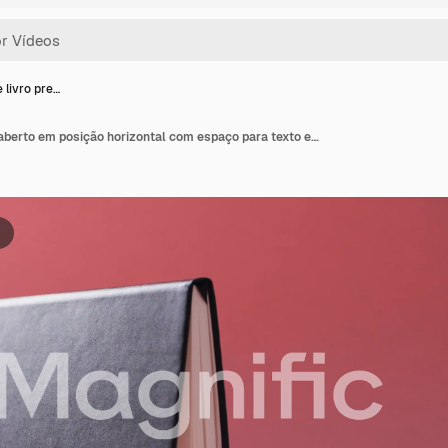
 livro pre…
Detalhe de livro preto aberto em posição horizontal com espaço para texto em fundo vermelho em câmera lenta