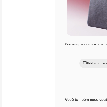
Crie seus próprios vídeos com
Editar vídeo
Você também pode gost
Premium
Premium
Gerado por IA