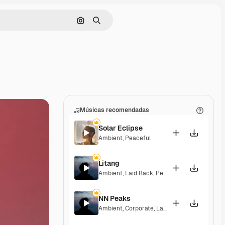
Pesquisar por imagem
Buscar
Músicas recomendadas
Solar Eclipse
Ambient
,
Peaceful
Litang
Ambient
,
Laid Back
,
Peaceful
,
Hopeful
NN Peaks
Ambient
,
Corporate
,
Laid Back
,
Peaceful
,
Hop