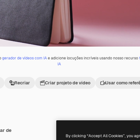
 o
gerador de vídeos com IA
e adicione locuções incríveis usando nosso recurso
IA
Recriar
Criar projeto de vídeo
Usar como refer
ar de
Premium
Premium
Gerado por IA
By clicking “Accept All Cookies”, you ag