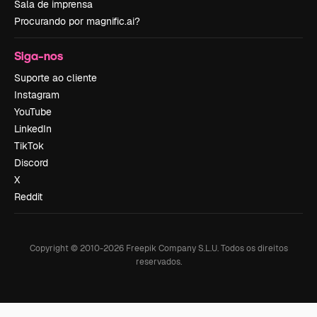
Sala de imprensa
Procurando por magnific.ai?
Siga-nos
Suporte ao cliente
Instagram
YouTube
LinkedIn
TikTok
Discord
X
Reddit
Copyright © 2010-
2026
Freepik Company S.L.U.
Todos os direitos
reservados
.