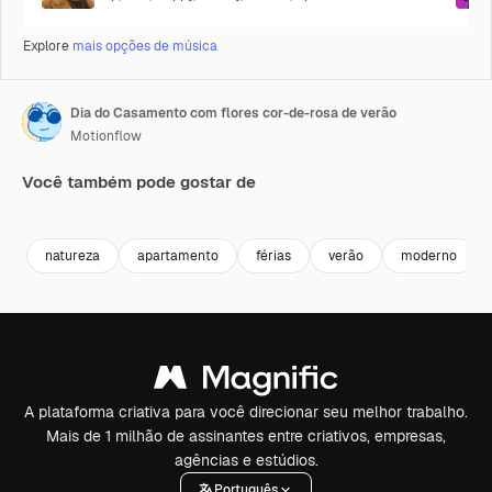
Explore
mais opções de música
Dia do Casamento com flores cor-de-rosa de verão
Motionflow
Você também pode gostar de
Premium
Premium
Premium
Premium
natureza
apartamento
férias
verão
moderno
A plataforma criativa para você direcionar seu melhor trabalho.
Mais de 1 milhão de assinantes entre criativos, empresas,
agências e estúdios.
Português