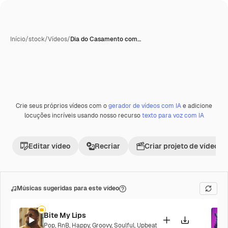
Início
/
stock
/
Vídeos
/
Dia do Casamento com…
Crie seus próprios vídeos com o
gerador de vídeos com IA
e adicione
Premium
locuções incríveis usando nosso recurso
texto para voz com IA
Editar vídeo
Recriar
Criar projeto de vídeo
Músicas sugeridas para este vídeo
Bite My Lips
Pop
,
RnB
,
Happy
,
Groovy
,
Soulful
,
Upbeat