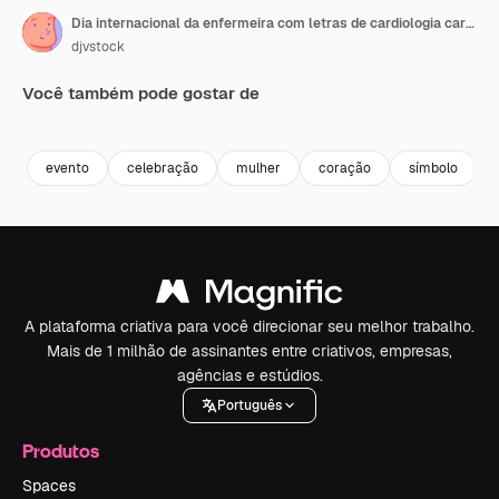
Dia internacional da enfermeira com letras de cardiologia cardíaca
djvstock
Você também pode gostar de
Premium
Premium
Premium
Premium
evento
celebração
mulher
coração
símbolo
A plataforma criativa para você direcionar seu melhor trabalho.
Mais de 1 milhão de assinantes entre criativos, empresas,
agências e estúdios.
Português
Produtos
Spaces