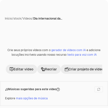
Início
/
stock
/
Vídeos
/
Dia internacional da…
Crie seus próprios vídeos com o
gerador de vídeos com IA
e adicione
Premium
locuções incríveis usando nosso recurso
texto para voz com IA
Editar vídeo
Recriar
Criar projeto de vídeo
Músicas sugeridas para este vídeo
Explore
mais opções de música