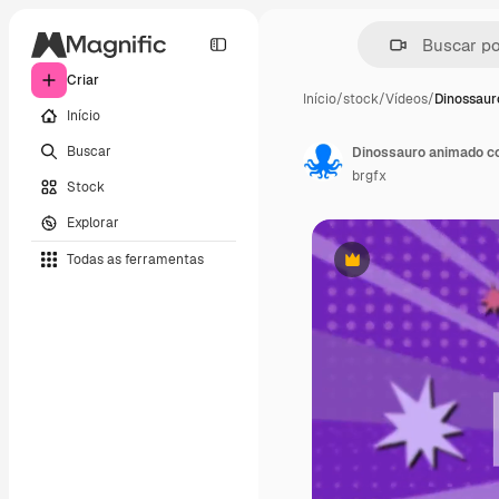
Criar
Início
/
stock
/
Vídeos
/
Dinossaur
Início
Buscar
Dinossauro animado co
brgfx
Stock
Explorar
Todas as ferramentas
Premium