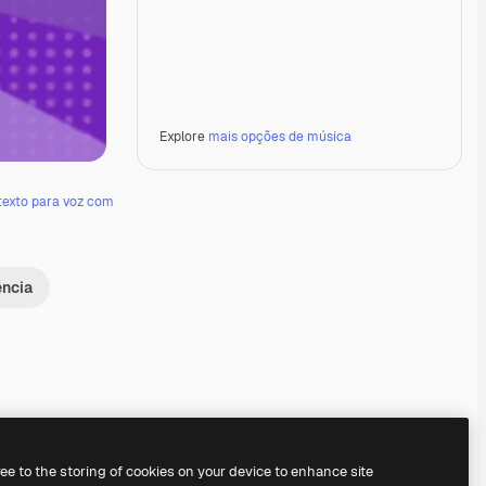
Explore
mais opções de música
texto para voz com
ência
Premium
Premium
Premium
Premium
ree to the storing of cookies on your device to enhance site