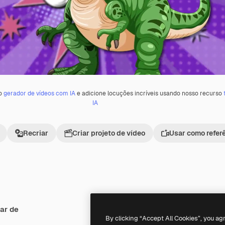
 o
gerador de vídeos com IA
e adicione locuções incríveis usando nosso recurso
IA
Recriar
Criar projeto de vídeo
Usar como refer
ar de
Premium
Premium
By clicking “Accept All Cookies”, you ag