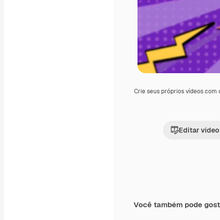
Crie seus próprios vídeos com
Editar vídeo
Você também pode gost
Premium
Premium