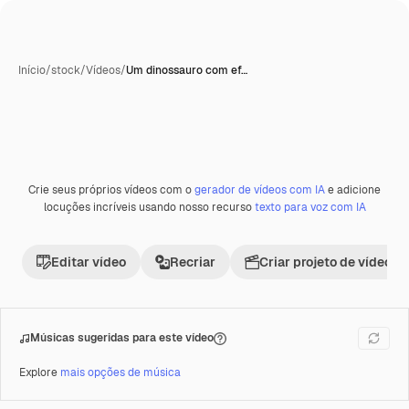
Início
/
stock
/
Vídeos
/
Um dinossauro com ef…
Crie seus próprios vídeos com o
gerador de vídeos com IA
e adicione
Premium
locuções incríveis usando nosso recurso
texto para voz com IA
Editar vídeo
Recriar
Criar projeto de vídeo
Músicas sugeridas para este vídeo
Explore
mais opções de música