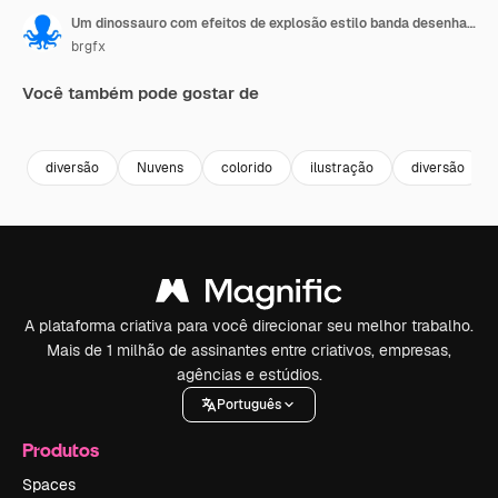
Um dinossauro com efeitos de explosão estilo banda desenhada
brgfx
Você também pode gostar de
Premium
Premium
Premium
Premium
diversão
Nuvens
colorido
ilustração
diversão
A plataforma criativa para você direcionar seu melhor trabalho.
Mais de 1 milhão de assinantes entre criativos, empresas,
agências e estúdios.
Português
Produtos
Spaces