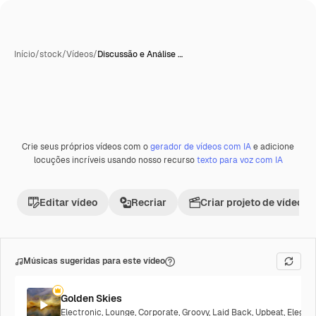
Início
/
stock
/
Vídeos
/
Discussão e Análise …
Gerada com IA
Crie seus próprios vídeos com o
gerador de vídeos com IA
e adicione
Premium
locuções incríveis usando nosso recurso
texto para voz com IA
Editar vídeo
Recriar
Criar projeto de vídeo
Músicas sugeridas para este vídeo
Golden Skies
Electronic
,
Lounge
,
Corporate
,
Groovy
,
Laid Back
,
Upbeat
,
Elegan