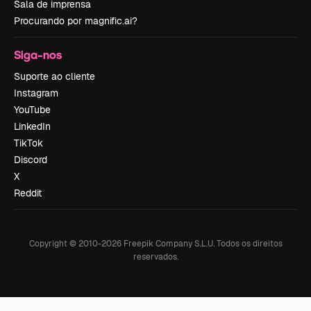
Sala de imprensa
Procurando por magnific.ai?
Siga-nos
Suporte ao cliente
Instagram
YouTube
LinkedIn
TikTok
Discord
X
Reddit
Copyright © 2010-
2026
Freepik Company S.L.U.
Todos os direitos
reservados
.