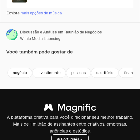
Explore
mais opções de música
Discussão e Análise em Reunião de Negócios
Whale Media Licensing
Você também pode gostar de
Premium
Premium
Premium
Premium
negócio
investimento
pessoas
escritório
financiar
A plataforma criativa para você direcionar seu melhor trabalho.
Mais de 1 milhão de assinantes entre criativos, empresas,
agências e estúdios.
Português