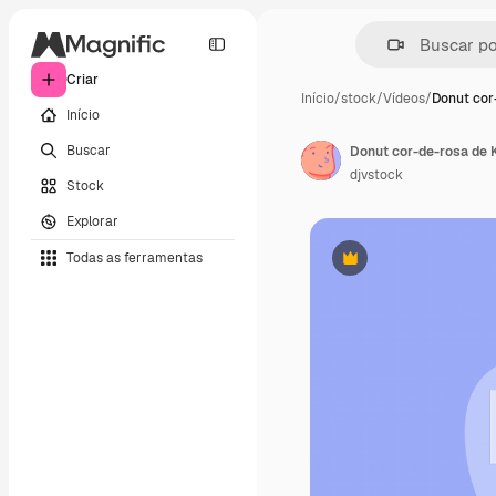
Criar
Início
/
stock
/
Vídeos
/
Donut cor
Início
Buscar
Donut cor-de-rosa de 
djvstock
Stock
Explorar
Todas as ferramentas
Premium