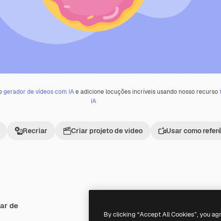
 o
gerador de vídeos com IA
e adicione locuções incríveis usando nosso recurso
IA
Recriar
Criar projeto de vídeo
Usar como refer
ar de
Premium
Premium
Gerado por IA
By clicking “Accept All Cookies”, you ag