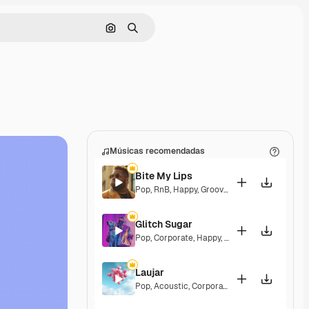
Pesquisar por imagem
Buscar
Músicas recomendadas
Bite My Lips
Pop
,
RnB
,
Happy
,
Groovy
,
Soulful
,
Upbeat
Glitch Sugar
Pop
,
Corporate
,
Happy
,
Groovy
,
Upbeat
Laujar
Pop
,
Acoustic
,
Corporate
,
Happy
,
Hopeful
,
Se