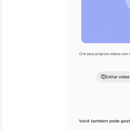
Crie seus próprios vídeos com
Editar vídeo
Você também pode gost
Premium
Premium