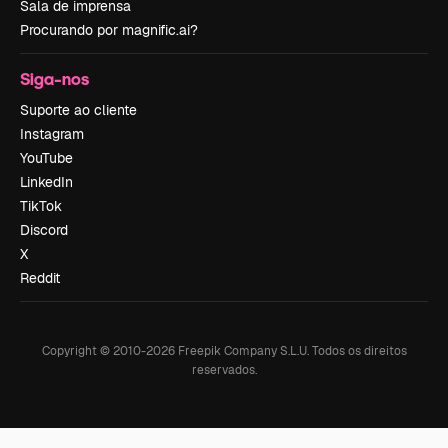
Sala de imprensa
Procurando por magnific.ai?
Siga-nos
Suporte ao cliente
Instagram
YouTube
LinkedIn
TikTok
Discord
X
Reddit
Copyright © 2010-
2026
Freepik Company S.L.U.
Todos os direitos
reservados
.