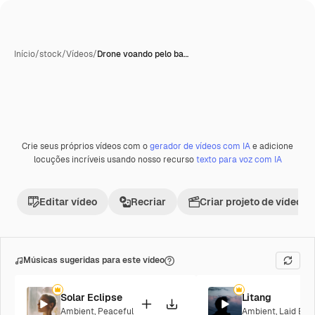
Início
/
stock
/
Vídeos
/
Drone voando pelo ba…
Crie seus próprios vídeos com o
gerador de vídeos com IA
e adicione
Premium
locuções incríveis usando nosso recurso
texto para voz com IA
Editar vídeo
Recriar
Criar projeto de vídeo
Músicas sugeridas para este vídeo
Solar Eclipse
Litang
Ambient
,
Peaceful
Ambient
,
Laid Bac