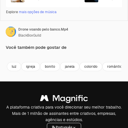
Explore
mais opções de música
Drone voando pelo banco.Mp4
BlackBoxGuild
Você também pode gostar de
Premium
Premium
Gerado por IA
Premium
Premium
luz
igreja
bonito
janela
colorido
romântico
A plataforma criativa para você direcionar seu melhor trabalho.
Mais de 1 milhão de assinantes entre criativos, empresas,
agências e estúdios.
Português