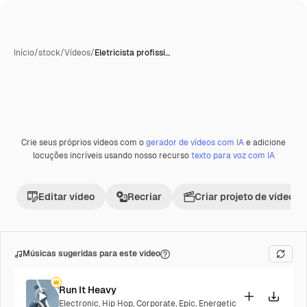
Início
/
stock
/
Vídeos
/
Eletricista profissi…
Crie seus próprios vídeos com o
gerador de vídeos com IA
e adicione
Premium
locuções incríveis usando nosso recurso
texto para voz com IA
Editar vídeo
Recriar
Criar projeto de vídeo
Músicas sugeridas para este vídeo
Run It Heavy
Electronic
,
Hip Hop
,
Corporate
,
Epic
,
Energetic