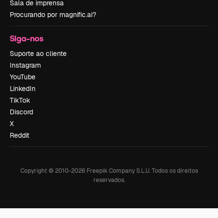
Sala de imprensa
Procurando por magnific.ai?
Siga-nos
Suporte ao cliente
Instagram
YouTube
LinkedIn
TikTok
Discord
X
Reddit
Copyright © 2010-
2026
Freepik Company S.L.U.
Todos os direitos
reservados
.