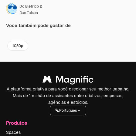
Do Elétrico 2
Dan Talson
Você também pode gostar de
Premium
Premium
Gerado por IA
1080p
A plataforma criativa para você direcionar seu melhor trabalho.
Mais de 1 milhão de assinantes entre criativos, empresas,
agências e estúdios.
Português
Produtos
Spaces