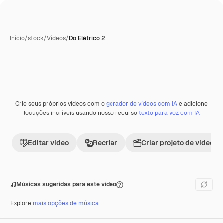
Início
/
stock
/
Vídeos
/
Do Elétrico 2
Crie seus próprios vídeos com o
gerador de vídeos com IA
e adicione
Premium
locuções incríveis usando nosso recurso
texto para voz com IA
Editar vídeo
Recriar
Criar projeto de vídeo
Músicas sugeridas para este vídeo
Explore
mais opções de música