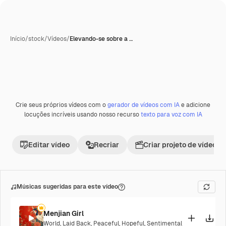
Início
/
stock
/
Vídeos
/
Elevando-se sobre a …
Crie seus próprios vídeos com o
gerador de vídeos com IA
e adicione
Premium
locuções incríveis usando nosso recurso
texto para voz com IA
Editar vídeo
Recriar
Criar projeto de vídeo
Músicas sugeridas para este vídeo
Menjian Girl
World
,
Laid Back
,
Peaceful
,
Hopeful
,
Sentimental