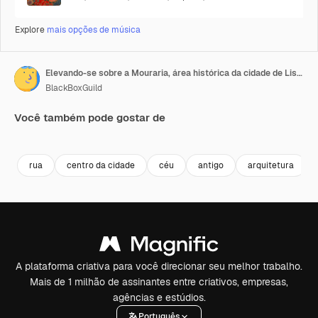
Explore
mais opções de música
Elevando-se sobre a Mouraria, área histórica da cidade de Lisboa e sobrevoando Lisboa, Portugal
BlackBoxGuild
Você também pode gostar de
Premium
Premium
Premium
Premium
rua
centro da cidade
céu
antigo
arquitetura
A plataforma criativa para você direcionar seu melhor trabalho.
Mais de 1 milhão de assinantes entre criativos, empresas,
agências e estúdios.
Português