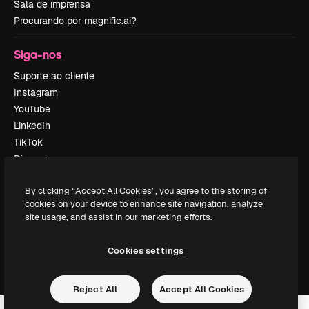
Sala de imprensa
Procurando por magnific.ai?
Siga-nos
Suporte ao cliente
Instagram
YouTube
LinkedIn
TikTok
Discord
X
By clicking “Accept All Cookies”, you agree to the storing of
Reddit
cookies on your device to enhance site navigation, analyze
site usage, and assist in our marketing efforts.
Copyright © 2010-
2026
Freepik Company S.L.U.
Todos os direitos
Cookies settings
reservados
.
Reject All
Accept All Cookies