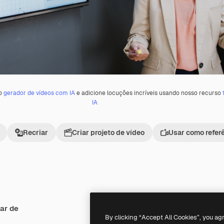
 o
gerador de vídeos com IA
e adicione locuções incríveis usando nosso recurso
IA
Recriar
Criar projeto de vídeo
Usar como refer
ar de
Premium
Premium
By clicking “Accept All Cookies”, you ag