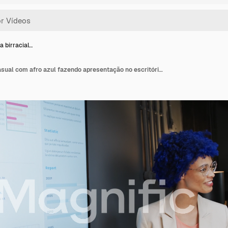
a birracial…
Empresária birracial casual com afro azul fazendo apresentação no escritório, em movimento lento