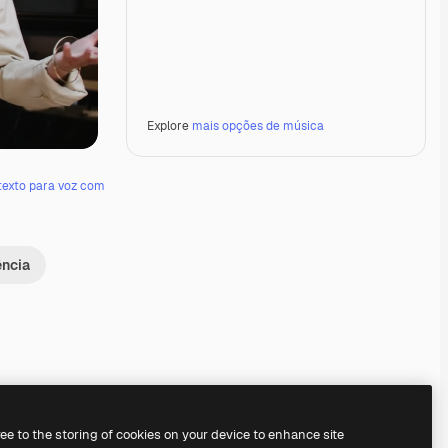
Explore
mais opções de música
texto para voz com
ência
Premium
Premium
Premium
Premium
ree to the storing of cookies on your device to enhance site