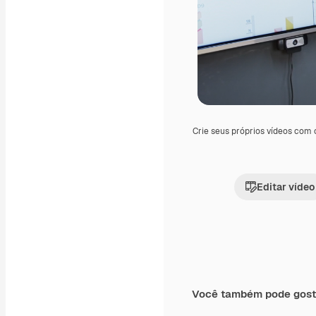
Crie seus próprios vídeos com
Editar vídeo
Você também pode gost
Premium
Premium