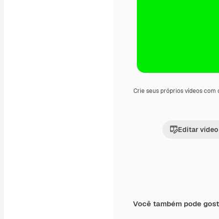
Crie seus próprios vídeos com
Editar vídeo
Você também pode gost
Premium
Premium