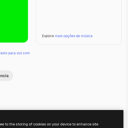
Explore
mais opções de música
texto para voz com
ência
Premium
Premium
Premium
Premium
ree to the storing of cookies on your device to enhance site