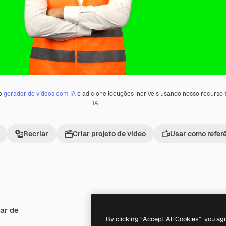
 o
gerador de vídeos com IA
e adicione locuções incríveis usando nosso recurso
IA
Recriar
Criar projeto de vídeo
Usar como refer
ar de
Premium
Premium
By clicking “Accept All Cookies”, you ag