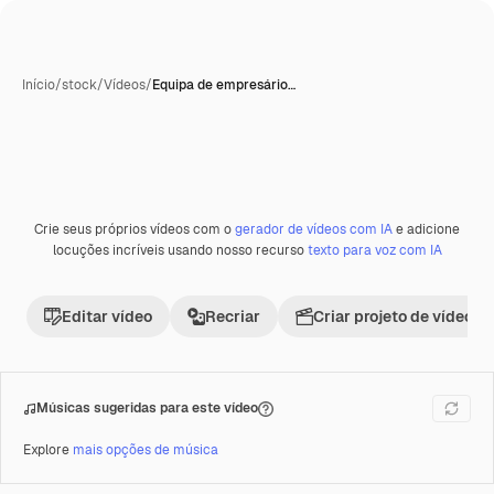
Início
/
stock
/
Vídeos
/
Equipa de empresário…
Crie seus próprios vídeos com o
gerador de vídeos com IA
e adicione
Premium
locuções incríveis usando nosso recurso
texto para voz com IA
Editar vídeo
Recriar
Criar projeto de vídeo
Músicas sugeridas para este vídeo
Explore
mais opções de música