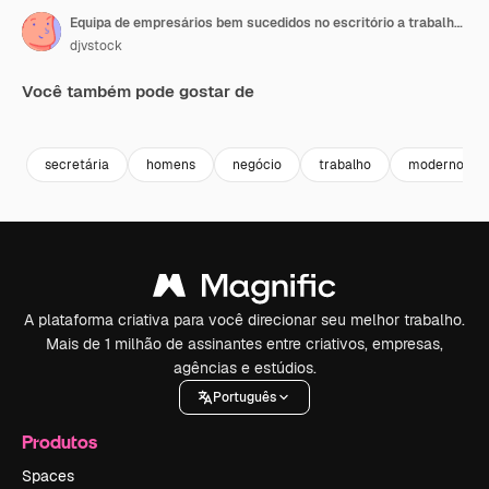
Equipa de empresários bem sucedidos no escritório a trabalhar na secretária
djvstock
Você também pode gostar de
Premium
Premium
Premium
Premium
secretária
homens
negócio
trabalho
moderno
A plataforma criativa para você direcionar seu melhor trabalho.
Mais de 1 milhão de assinantes entre criativos, empresas,
agências e estúdios.
Português
Produtos
Spaces