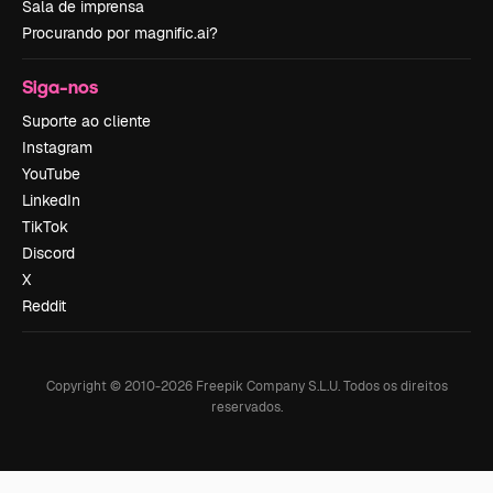
Sala de imprensa
Procurando por magnific.ai?
Siga-nos
Suporte ao cliente
Instagram
YouTube
LinkedIn
TikTok
Discord
X
Reddit
Copyright © 2010-
2026
Freepik Company S.L.U.
Todos os direitos
reservados
.