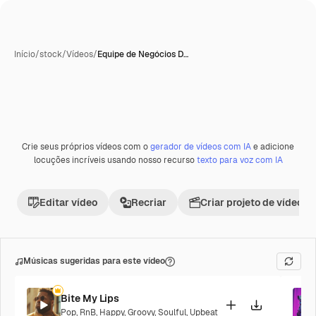
Início
/
stock
/
Vídeos
/
Equipe de Negócios D…
Crie seus próprios vídeos com o
gerador de vídeos com IA
e adicione
Premium
locuções incríveis usando nosso recurso
texto para voz com IA
Editar vídeo
Recriar
Criar projeto de vídeo
Músicas sugeridas para este vídeo
Bite My Lips
Pop
,
RnB
,
Happy
,
Groovy
,
Soulful
,
Upbeat