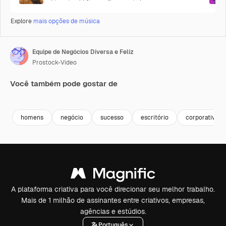
Explore
mais opções de música
Equipe de Negócios Diversa e Feliz
Prostock-Video
Você também pode gostar de
Premium
Premium
Gerado por IA
Premium
Premium
Gerado por 
homens
negócio
sucesso
escritório
corporativa
A plataforma criativa para você direcionar seu melhor trabalho.
Mais de 1 milhão de assinantes entre criativos, empresas,
agências e estúdios.
Português