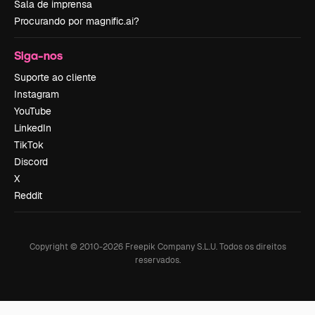
Sala de imprensa
Procurando por magnific.ai?
Siga-nos
Suporte ao cliente
Instagram
YouTube
LinkedIn
TikTok
Discord
X
Reddit
Copyright © 2010-
2026
Freepik Company S.L.U.
Todos os direitos
reservados
.