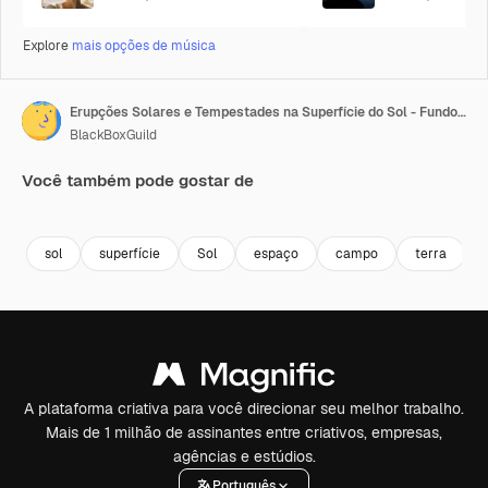
Explore
mais opções de música
Erupções Solares e Tempestades na Superfície do Sol - Fundo Espacial.
BlackBoxGuild
Você também pode gostar de
Premium
Premium
Premium
Premium
sol
superfície
Sol
espaço
campo
terra
A plataforma criativa para você direcionar seu melhor trabalho.
Mais de 1 milhão de assinantes entre criativos, empresas,
agências e estúdios.
Português