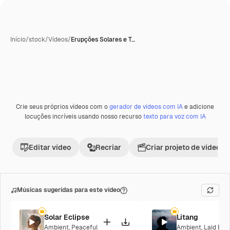
Início
/
stock
/
Vídeos
/
Erupções Solares e T…
Crie seus próprios vídeos com o
gerador de vídeos com IA
e adicione
Premium
locuções incríveis usando nosso recurso
texto para voz com IA
Editar vídeo
Recriar
Criar projeto de vídeo
Músicas sugeridas para este vídeo
Solar Eclipse
Litang
Ambient
,
Peaceful
Ambient
,
Laid Bac