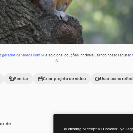
 o
gerador de vídeos com IA
e adicione locuções incríveis usando nosso recurso
IA
Recriar
Criar projeto de vídeo
Usar como refer
ar de
Premium
Premium
By clicking “Accept All Cookies”, you ag