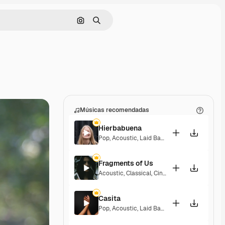
Pesquisar por imagem
Buscar
Músicas recomendadas
Hierbabuena
Pop
,
Acoustic
,
Laid Back
,
Peaceful
,
Hopeful
,
Fragments of Us
Acoustic
,
Classical
,
Cinematic
,
Dramatic
,
Pea
Casita
Pop
,
Acoustic
,
Laid Back
,
Peaceful
,
Hopeful
,