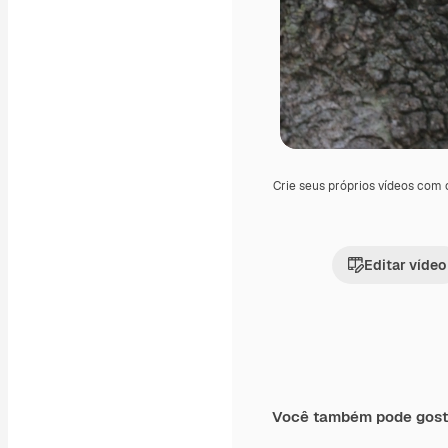
Crie seus próprios vídeos com
Editar vídeo
Você também pode gost
Premium
Premium