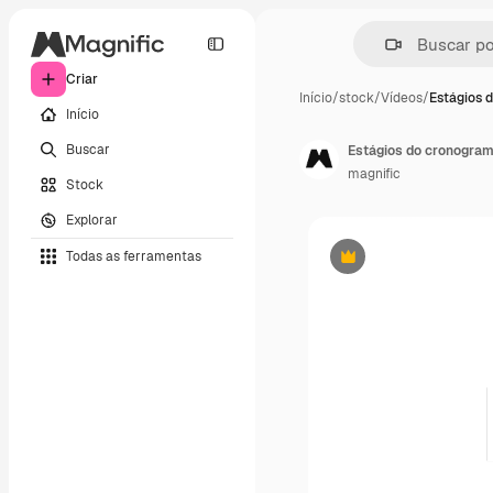
Criar
Início
/
stock
/
Vídeos
/
Estágios 
Início
Buscar
Estágios do cronogram
magnific
Stock
Explorar
Todas as ferramentas
Premium