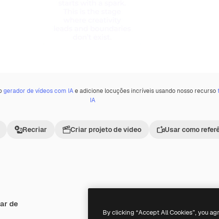
 o
gerador de vídeos com IA
e adicione locuções incríveis usando nosso recurso
IA
Recriar
Criar projeto de vídeo
Usar como refer
ar de
Premium
Premium
By clicking “Accept All Cookies”, you ag