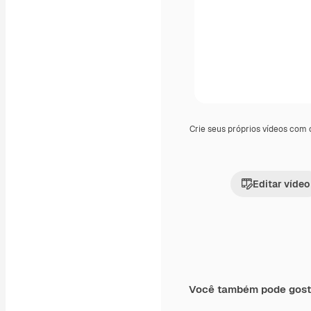
Crie seus próprios vídeos com
Editar vídeo
Você também pode gost
Premium
Premium