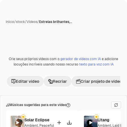
Início
/
stock
/
Vídeos
/
Estrelas brilhantes,…
Crie seus próprios vídeos com o
gerador de vídeos com IA
e adicione
Premium
locuções incríveis usando nosso recurso
texto para voz com IA
Editar vídeo
Recriar
Criar projeto de vídeo
Músicas sugeridas para este vídeo
Solar Eclipse
Litang
Ambient
,
Peaceful
Ambient
,
Laid Bac