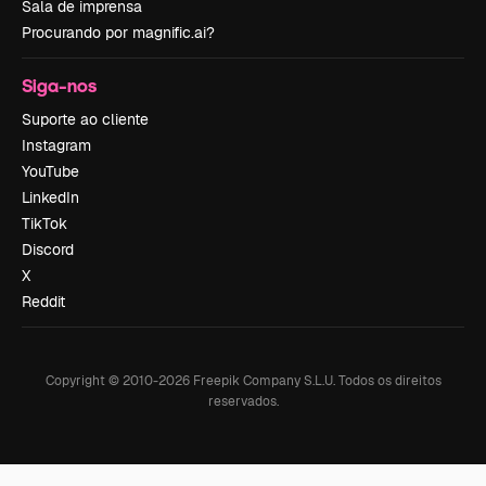
Sala de imprensa
Procurando por magnific.ai?
Siga-nos
Suporte ao cliente
Instagram
YouTube
LinkedIn
TikTok
Discord
X
Reddit
Copyright © 2010-
2026
Freepik Company S.L.U.
Todos os direitos
reservados
.