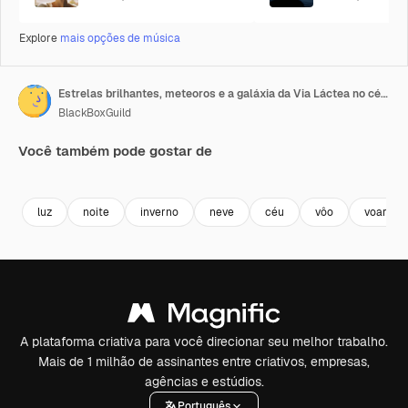
Explore
mais opções de música
Estrelas brilhantes, meteoros e a galáxia da Via Láctea no céu noturno com cores diferentes durante um dia frio de inverno na natureza selvagem – filmagem em time-lapse.
BlackBoxGuild
Você também pode gostar de
Premium
Premium
Premium
Premium
luz
noite
inverno
neve
céu
vôo
voar
A plataforma criativa para você direcionar seu melhor trabalho.
Mais de 1 milhão de assinantes entre criativos, empresas,
agências e estúdios.
Português