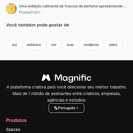
Uma exibição cativante de frascos de perfume apresentando serenidade e paixão, exibindo design elegante e cores vibrantes em um arranjo artístico.
ProstoProfi )
Você também pode gostar de
Premium
Premium
Gerado por IA
Premium
Premium
Gerado por 
luz
estético
cor
luxo
moderno
vidro
pe
A plataforma criativa para você direcionar seu melhor trabalho.
Mais de 1 milhão de assinantes entre criativos, empresas,
agências e estúdios.
Português
Produtos
Spaces