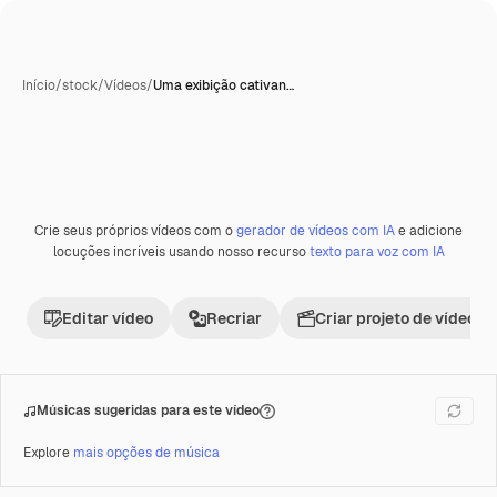
Início
/
stock
/
Vídeos
/
Uma exibição cativan…
Gerada com IA
Crie seus próprios vídeos com o
gerador de vídeos com IA
e adicione
Premium
locuções incríveis usando nosso recurso
texto para voz com IA
Editar vídeo
Recriar
Criar projeto de vídeo
Músicas sugeridas para este vídeo
Explore
mais opções de música