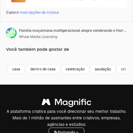
Explore
mais opções de música
Família muçulmana multigeracional alegre celebrando o Hari Raya.
Whale Media Licensing
Você também pode gostar de
Premium
Premium
Gerado por IA
Premium
Premium
Gerado por 
casa
dentro de casa
celebração
saudação
crianç
A plataforma criativa para você direcionar seu melhor trabalho.
Mais de 1 milhão de assinantes entre criativos, empresas,
agências e estúdios.
Português