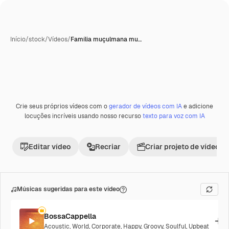
Início
/
stock
/
Vídeos
/
Família muçulmana mu…
Gerada com IA
Crie seus próprios vídeos com o
gerador de vídeos com IA
e adicione
Premium
locuções incríveis usando nosso recurso
texto para voz com IA
Editar vídeo
Recriar
Criar projeto de vídeo
Músicas sugeridas para este vídeo
BossaCappella
Acoustic
,
World
,
Corporate
,
Happy
,
Groovy
,
Soulful
,
Upbeat