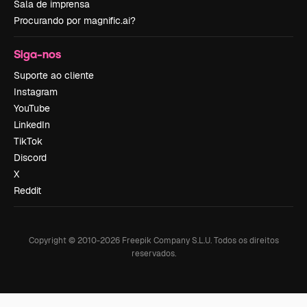
Sala de imprensa
Procurando por magnific.ai?
Siga-nos
Suporte ao cliente
Instagram
YouTube
LinkedIn
TikTok
Discord
X
Reddit
Copyright © 2010-
2026
Freepik Company S.L.U.
Todos os direitos
reservados
.