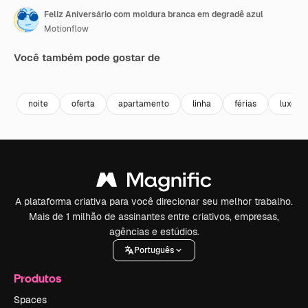
Feliz Aniversário com moldura branca em degradê azul
Motionflow
Você também pode gostar de
Premium
Premium
Premium
Premium
noite
oferta
apartamento
linha
férias
luxo
A plataforma criativa para você direcionar seu melhor trabalho.
Mais de 1 milhão de assinantes entre criativos, empresas,
agências e estúdios.
Português
Produtos
Spaces