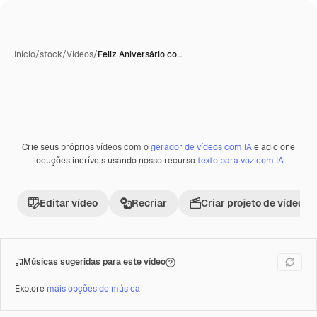
Início
/
stock
/
Vídeos
/
Feliz Aniversário co…
Crie seus próprios vídeos com o
gerador de vídeos com IA
e adicione
Premium
locuções incríveis usando nosso recurso
texto para voz com IA
Editar vídeo
Recriar
Criar projeto de vídeo
Músicas sugeridas para este vídeo
Explore
mais opções de música