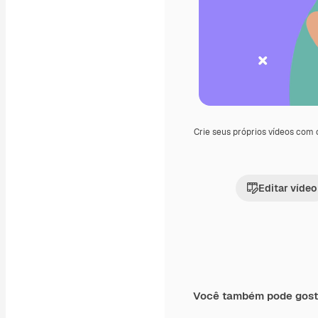
Crie seus próprios vídeos com
Editar vídeo
Você também pode gost
Premium
Premium