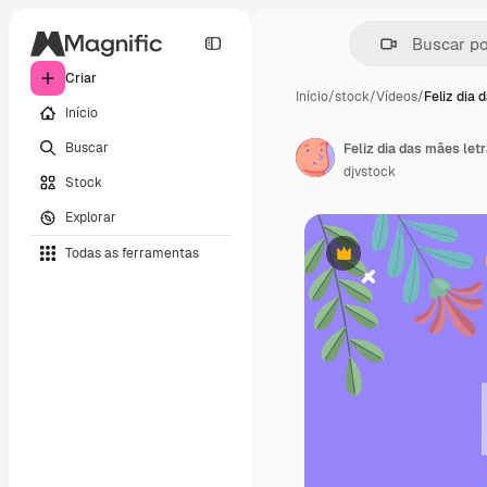
Criar
Início
/
stock
/
Vídeos
/
Feliz dia 
Início
Buscar
Feliz dia das mães let
djvstock
Stock
Explorar
Todas as ferramentas
Premium