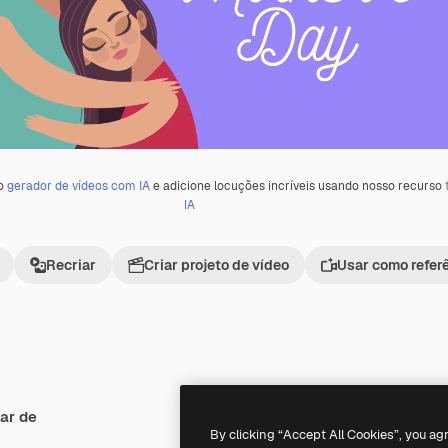
 o
gerador de vídeos com IA
e adicione locuções incríveis usando nosso recurso
IA
Recriar
Criar projeto de vídeo
Usar como refer
ar de
Premium
Premium
By clicking “Accept All Cookies”, you ag