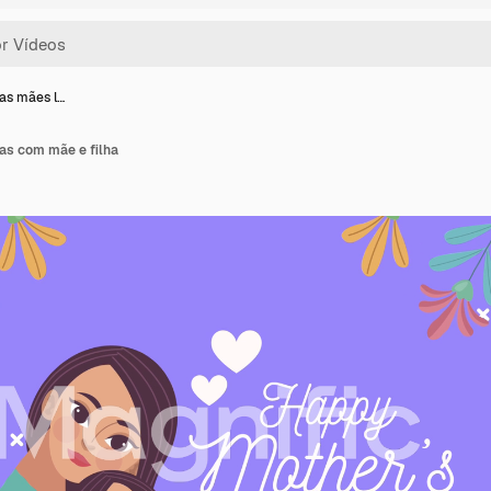
das mães l…
ras com mãe e filha