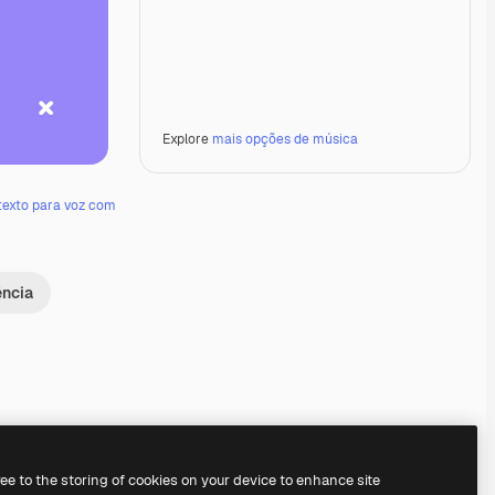
Explore
mais opções de música
texto para voz com
ência
Premium
Premium
Premium
Premium
ree to the storing of cookies on your device to enhance site