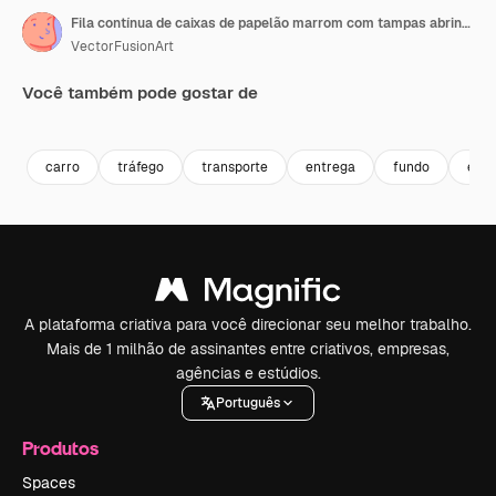
Fila contínua de caixas de papelão marrom com tampas abrindo em fundo branco
VectorFusionArt
Você também pode gostar de
Premium
Premium
Gerado por IA
Premium
Premium
Gerado por 
carro
tráfego
transporte
entrega
fundo
estr
A plataforma criativa para você direcionar seu melhor trabalho.
Mais de 1 milhão de assinantes entre criativos, empresas,
agências e estúdios.
Português
Produtos
Spaces