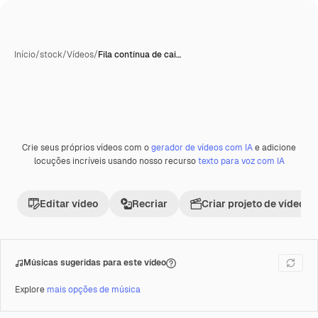
Início
/
stock
/
Vídeos
/
Fila contínua de cai…
Gerada com IA
Crie seus próprios vídeos com o
gerador de vídeos com IA
e adicione
Premium
locuções incríveis usando nosso recurso
texto para voz com IA
Editar vídeo
Recriar
Criar projeto de vídeo
Músicas sugeridas para este vídeo
Explore
mais opções de música