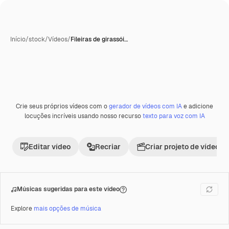
Início
/
stock
/
Vídeos
/
Fileiras de girassói…
Crie seus próprios vídeos com o
gerador de vídeos com IA
e adicione
Premium
locuções incríveis usando nosso recurso
texto para voz com IA
Editar vídeo
Recriar
Criar projeto de vídeo
Músicas sugeridas para este vídeo
Explore
mais opções de música