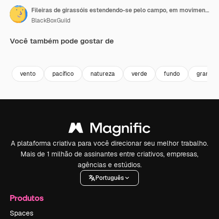
Fileiras de girassóis estendendo-se pelo campo, em movimento aéreo da direita para a esquerda.
BlackBoxGuild
Você também pode gostar de
Premium
Premium
Premium
Premium
vento
pacífico
natureza
verde
fundo
grande
A plataforma criativa para você direcionar seu melhor trabalho.
Mais de 1 milhão de assinantes entre criativos, empresas,
agências e estúdios.
Português
Produtos
Spaces