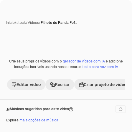
Início
/
stock
/
Vídeos
/
Filhote de Panda Fof…
Gerada com IA
Crie seus próprios vídeos com o
gerador de vídeos com IA
e adicione
Premium
locuções incríveis usando nosso recurso
texto para voz com IA
Editar vídeo
Recriar
Criar projeto de vídeo
Músicas sugeridas para este vídeo
Explore
mais opções de música