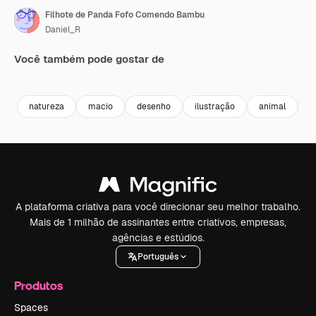
Filhote de Panda Fofo Comendo Bambu
Daniel_R
Você também pode gostar de
Premium
Premium
Gerado por IA
Premium
Premium
Gerado por 
natureza
macio
desenho
ilustração
animal
d
A plataforma criativa para você direcionar seu melhor trabalho.
Mais de 1 milhão de assinantes entre criativos, empresas,
agências e estúdios.
Português
Produtos
Spaces