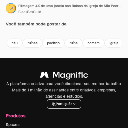
Filmagem 4K de uma janela nas Ruínas da Igreja de São Pedro em Buckinghamshire
BlackBoxGuild
Você também pode gostar de
Premium
Premium
Premium
Premium
céu
ruínas
pacífico
ruína
homem
igreja
A plataforma criativa para você direcionar seu melhor trabalho.
Mais de 1 milhão de assinantes entre criativos, empresas,
agências e estúdios.
Português
Produtos
Spaces