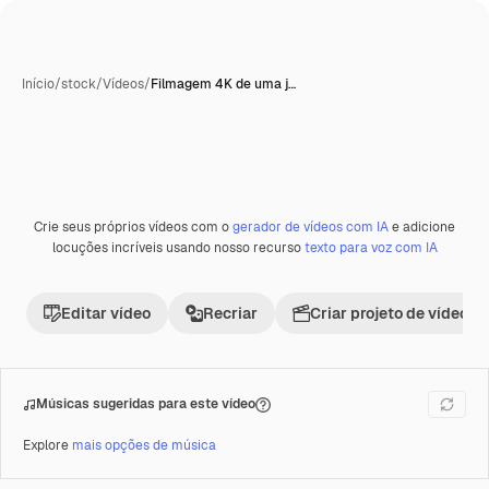
Início
/
stock
/
Vídeos
/
Filmagem 4K de uma j…
Crie seus próprios vídeos com o
gerador de vídeos com IA
e adicione
Premium
locuções incríveis usando nosso recurso
texto para voz com IA
Editar vídeo
Recriar
Criar projeto de vídeo
Músicas sugeridas para este vídeo
Explore
mais opções de música