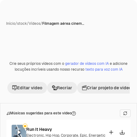
Início
/
stock
/
Vídeos
/
Filmagem aérea cinem…
Crie seus próprios vídeos com o
gerador de vídeos com IA
e adicione
Premium
locuções incríveis usando nosso recurso
texto para voz com IA
Editar vídeo
Recriar
Criar projeto de vídeo
Músicas sugeridas para este vídeo
Run It Heavy
Electronic
,
Hip Hop
,
Corporate
,
Epic
,
Energetic