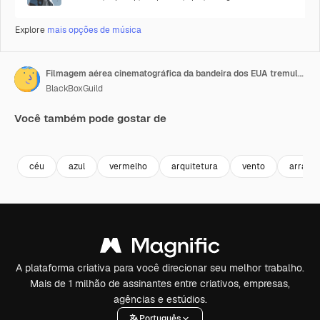
Explore
mais opções de música
Filmagem aérea cinematográfica da bandeira dos EUA tremulando ao vento com o Empire State Building ao fundo
BlackBoxGuild
Você também pode gostar de
Premium
Premium
Gerado por IA
Premium
Premium
céu
azul
vermelho
arquitetura
vento
arranh
A plataforma criativa para você direcionar seu melhor trabalho.
Mais de 1 milhão de assinantes entre criativos, empresas,
agências e estúdios.
Português