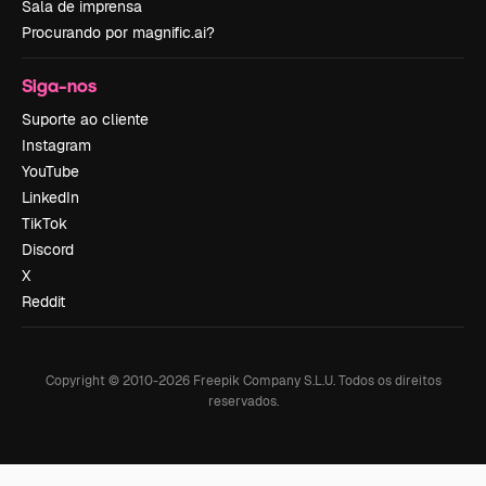
Sala de imprensa
Procurando por magnific.ai?
Siga-nos
Suporte ao cliente
Instagram
YouTube
LinkedIn
TikTok
Discord
X
Reddit
Copyright © 2010-
2026
Freepik Company S.L.U.
Todos os direitos
reservados
.