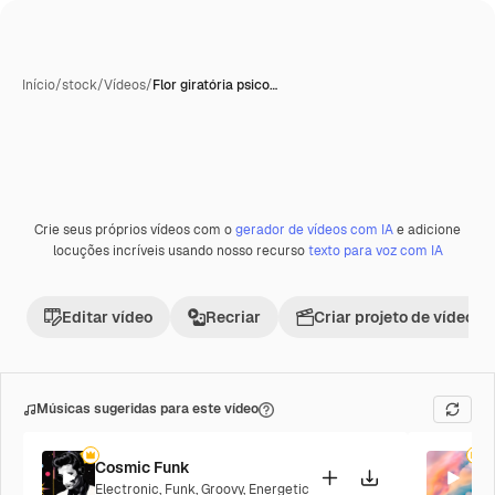
Início
/
stock
/
Vídeos
/
Flor giratória psico…
Crie seus próprios vídeos com o
gerador de vídeos com IA
e adicione
Premium
locuções incríveis usando nosso recurso
texto para voz com IA
Editar vídeo
Recriar
Criar projeto de vídeo
Músicas sugeridas para este vídeo
Cosmic Funk
P
Electronic
,
Funk
,
Groovy
,
Energetic
P