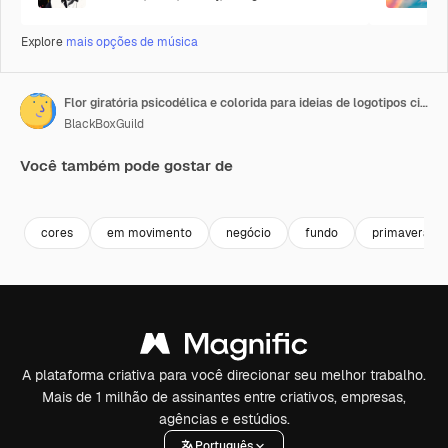
Explore
mais opções de música
Flor giratória psicodélica e colorida para ideias de logotipos circulares
BlackBoxGuild
Você também pode gostar de
Premium
Premium
Premium
Premium
cores
em movimento
negócio
fundo
primavera
A plataforma criativa para você direcionar seu melhor trabalho.
Mais de 1 milhão de assinantes entre criativos, empresas,
agências e estúdios.
Português