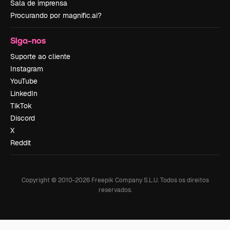
Sala de imprensa
Procurando por magnific.ai?
Siga-nos
Suporte ao cliente
Instagram
YouTube
LinkedIn
TikTok
Discord
X
Reddit
Copyright © 2010-
2026
Freepik Company S.L.U.
Todos os direitos
reservados
.