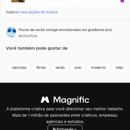
Explore
mais opções de música
Flores de verão vintage emolduradas em gradiente azul
Motionflow
Você também pode gostar de
Premium
Premium
Premium
Premium
natureza
férias
verão
luxo
moderno
mão
A plataforma criativa para você direcionar seu melhor trabalho.
Mais de 1 milhão de assinantes entre criativos, empresas,
agências e estúdios.
Português