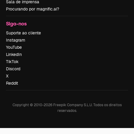
Sala de imprensa
Procurando por magnific.ai?
Siga-nos
Suporte ao cliente
Instagram
YouTube
LinkedIn
TikTok
Discord
X
Reddit
Copyright © 2010-
2026
Freepik Company S.L.U.
Todos os direitos
reservados
.