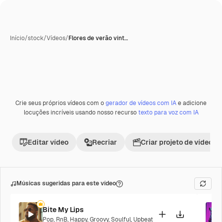
Início
/
stock
/
Vídeos
/
Flores de verão vint…
Crie seus próprios vídeos com o
gerador de vídeos com IA
e adicione
Premium
locuções incríveis usando nosso recurso
texto para voz com IA
Editar vídeo
Recriar
Criar projeto de vídeo
Músicas sugeridas para este vídeo
Bite My Lips
Pop
,
RnB
,
Happy
,
Groovy
,
Soulful
,
Upbeat