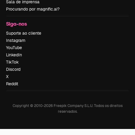
Sala de imprensa
Procurando por magnific.ai?
Siga-nos
Suporte ao cliente
Instagram
YouTube
LinkedIn
TikTok
Discord
X
Reddit
Copyright © 2010-
2026
Freepik Company S.L.U.
Todos os direitos
reservados
.