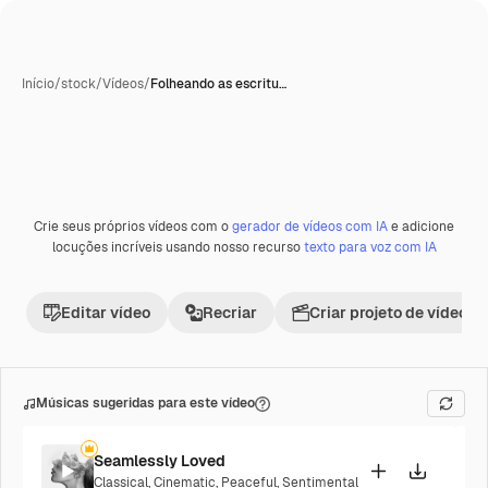
Início
/
stock
/
Vídeos
/
Folheando as escritu…
Crie seus próprios vídeos com o
gerador de vídeos com IA
e adicione
Premium
locuções incríveis usando nosso recurso
texto para voz com IA
Editar vídeo
Recriar
Criar projeto de vídeo
Músicas sugeridas para este vídeo
Seamlessly Loved
Classical
,
Cinematic
,
Peaceful
,
Sentimental