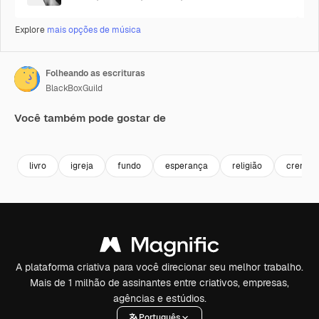
Explore
mais opções de música
Folheando as escrituras
BlackBoxGuild
Você também pode gostar de
Premium
Premium
Premium
Premium
livro
igreja
fundo
esperança
religião
crença
A plataforma criativa para você direcionar seu melhor trabalho.
Mais de 1 milhão de assinantes entre criativos, empresas,
agências e estúdios.
Português